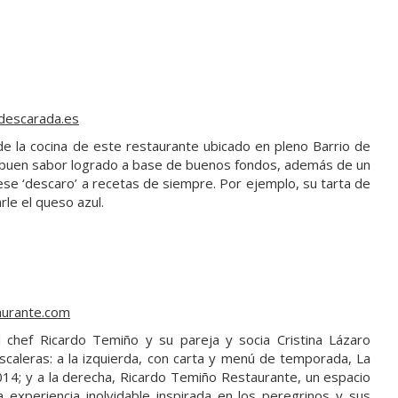
descarada.es
n de la cocina de este restaurante ubicado en pleno Barrio de
 y buen sabor logrado a base de buenos fondos, además de un
ese ‘descaro’ a recetas de siempre. Por ejemplo, su tarta de
rle el queso azul.
aurante.com
 chef Ricardo Temiño y su pareja y socia Cristina Lázaro
 escaleras: a la izquierda, con carta y menú de temporada, La
014; y a la derecha, Ricardo Temiño Restaurante, un espacio
 experiencia inolvidable inspirada en los peregrinos y sus