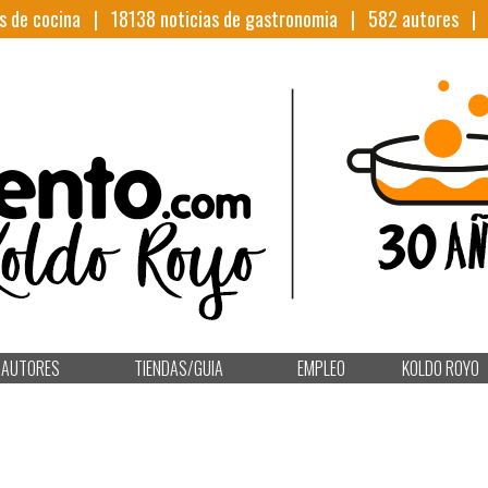
s de cocina |
18138
noticias de gastronomia |
582
autores 
AUTORES
TIENDAS/GUIA
EMPLEO
KOLDO ROYO