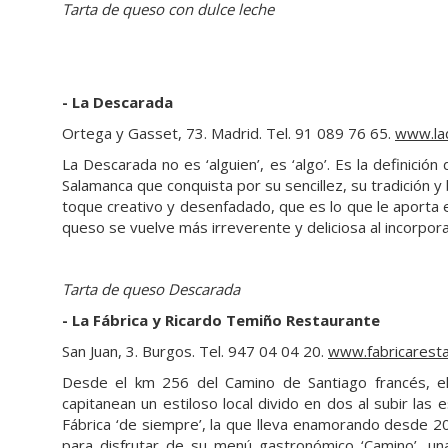
Tarta de queso con dulce leche
- La Descarada
Ortega y Gasset, 73. Madrid. Tel. 91 089 76 65.
www.la
La Descarada no es ‘alguien’, es ‘algo’. Es la definició
Salamanca que conquista por su sencillez, su tradición
toque creativo y desenfadado, que es lo que le aporta 
queso se vuelve más irreverente y deliciosa al incorpora
Tarta de queso Descarada
- La Fábrica y Ricardo Temiño Restaurante
San Juan, 3. Burgos. Tel. 947 04 04 20.
www.fabricarest
Desde el km 256 del Camino de Santiago francés, el
capitanean un estiloso local divido en dos al subir las
Fábrica ‘de siempre’, la que lleva enamorando desde 2
para disfrutar de su menú gastronómico ‘Camino’, una