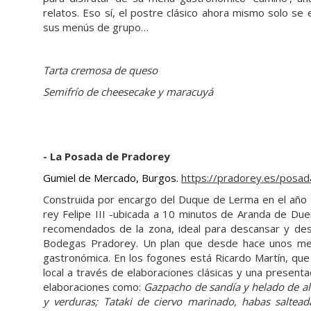
relatos. Eso sí, el postre clásico ahora mismo solo se 
sus menús de grupo…
Tarta cremosa de queso
Semifrío de cheesecake y maracuyá
- La Posada de Pradorey
Gumiel de Mercado, Burgos.
https://pradorey.es/posad
Construida por encargo del Duque de Lerma en el año 
rey Felipe III -ubicada a 10 minutos de Aranda de Due
recomendados de la zona, ideal para descansar y des
Bodegas Pradorey. Un plan que desde hace unos mes
gastronómica. En los fogones está Ricardo Martín, qu
local a través de elaboraciones clásicas y una presenta
elaboraciones como:
Gazpacho de sandía y helado de alb
y verduras; Tataki de ciervo marinado, habas saltea