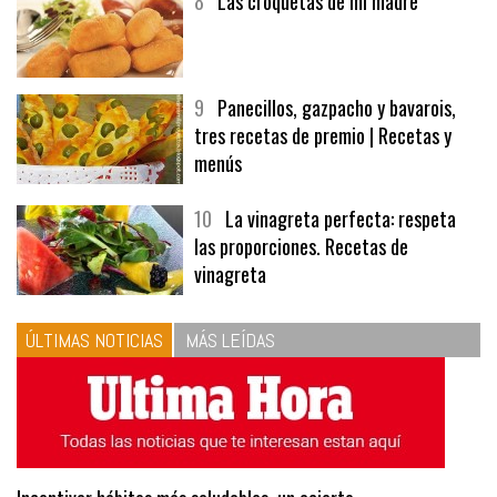
8
Las croquetas de mi madre
9
Panecillos, gazpacho y bavarois,
tres recetas de premio | Recetas y
menús
10
La vinagreta perfecta: respeta
las proporciones. Recetas de
vinagreta
ÚLTIMAS NOTICIAS
MÁS LEÍDAS