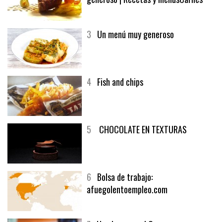
2
El solomillo de buey y un vino
generoso | Recetas y menúsCarnes
3
Un menú muy generoso
4
Fish and chips
5
CHOCOLATE EN TEXTURAS
6
Bolsa de trabajo:
afuegolentoempleo.com