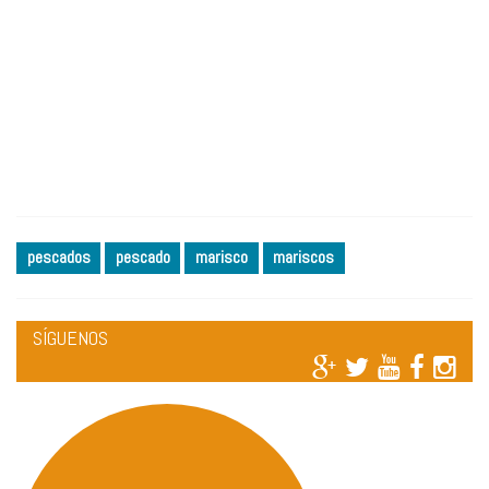
pescados
pescado
marisco
mariscos
SÍGUENOS