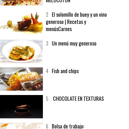
1
CRUNCH WRAP SUPREME CON
SOFRITO DE TOMATE AL CAFÉ Y
MELOCOTÓN
2
El solomillo de buey y un vino
generoso | Recetas y
menúsCarnes
3
Un menú muy generoso
4
Fish and chips
5
CHOCOLATE EN TEXTURAS