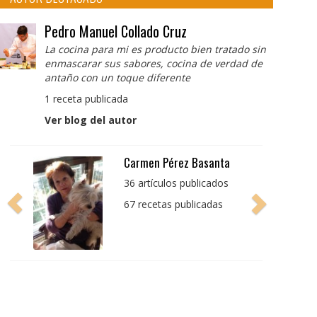
Pedro Manuel Collado Cruz
La cocina para mi es producto bien tratado sin
enmascarar sus sabores, cocina de verdad de
antaño con un toque diferente
1 receta publicada
Ver blog del autor
Pedro Manuel Collado
Cruz
La cocina para mi es
producto bien tratado
sin enmascarar sus
sabores, cocina de
verdad de antaño con
un toque diferente
1 receta publicada