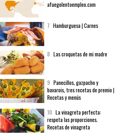
6
Bolsa de trabajo:
afuegolentoempleo.com
7
Hamburguesa | Carnes
8
Las croquetas de mi madre
9
Panecillos, gazpacho y
bavarois, tres recetas de premio |
Recetas y menús