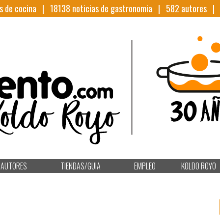
s de cocina |
18138
noticias de gastronomia |
582
autores 
AUTORES
TIENDAS/GUIA
EMPLEO
KOLDO ROYO