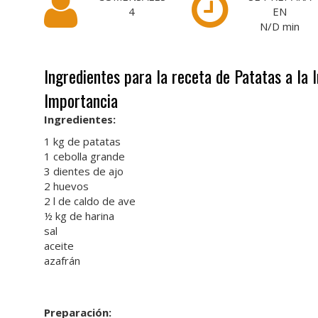
4
EN
N/D
min
Ingredientes para la receta de Patatas a la 
Importancia
Ingredientes:
1 kg de patatas
1 cebolla grande
3 dientes de ajo
2 huevos
2 l de caldo de ave
½ kg de harina
sal
aceite
azafrán
Preparación: