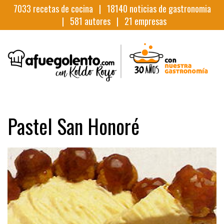
7033
recetas de cocina |
18140
noticias de gastronomia
|
581
autores |
21
empresas
Pastel San Honoré