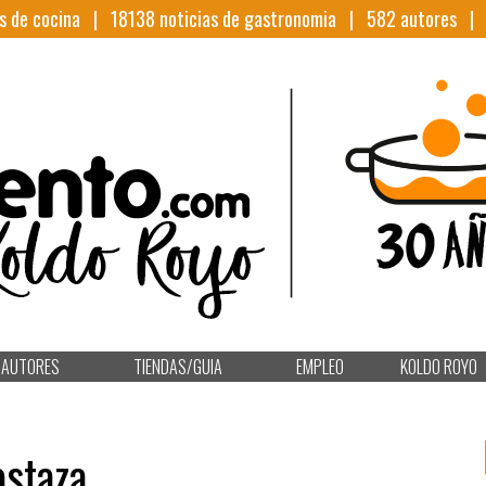
s de cocina |
18138
noticias de gastronomia |
582
autores 
AUTORES
TIENDAS/GUIA
EMPLEO
KOLDO ROYO
staza