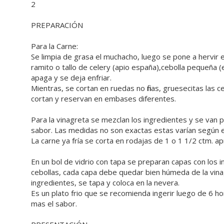
2
PREPARACIÓN
Para la Carne:
Se limpia de grasa el muchacho, luego se pone a hervir e
ramito o tallo de celery (apio españa),cebolla pequeña 
apaga y se deja enfriar.
Mientras, se cortan en ruedas no finas, gruesecitas las 
cortan y reservan en embases diferentes.
Para la vinagreta se mezclan los ingredientes y se van
sabor. Las medidas no son exactas estas varían según e
La carne ya fría se corta en rodajas de 1 o 1 1/2 ctm. a
En un bol de vidrio con tapa se preparan capas con los 
cebollas, cada capa debe quedar bien húmeda de la vinag
ingredientes, se tapa y coloca en la nevera.
Es un plato frio que se recomienda ingerir luego de 6 h
mas el sabor.