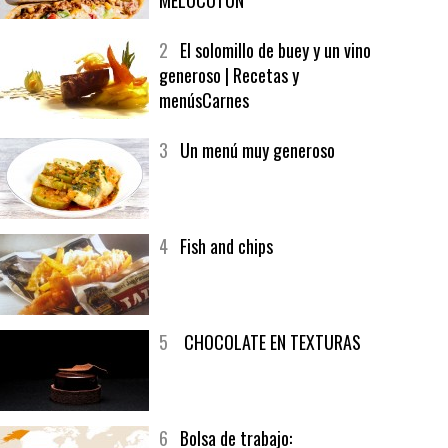
1
CRUNCH WRAP SUPREME CON
SOFRITO DE TOMATE AL CAFÉ Y
MELOCOTÓN
2
El solomillo de buey y un vino
generoso | Recetas y
menúsCarnes
3
Un menú muy generoso
4
Fish and chips
5
CHOCOLATE EN TEXTURAS