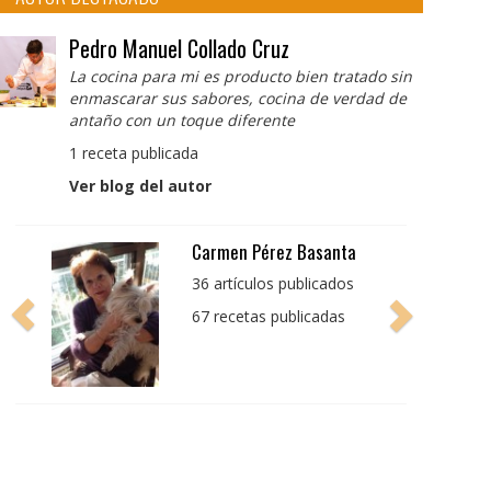
Pedro Manuel Collado Cruz
La cocina para mi es producto bien tratado sin
enmascarar sus sabores, cocina de verdad de
antaño con un toque diferente
1 receta publicada
Ver blog del autor
Pedro Manuel Collado
Cruz
La cocina para mi es
producto bien tratado
sin enmascarar sus
sabores, cocina de
verdad de antaño con
un toque diferente
1 receta publicada