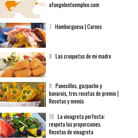
6
Bolsa de trabajo:
afuegolentoempleo.com
7
Hamburguesa | Carnes
8
Las croquetas de mi madre
9
Panecillos, gazpacho y
bavarois, tres recetas de premio |
Recetas y menús