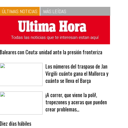
10
La vinagreta perfecta:
respeta las proporciones.
Recetas de vinagreta
ÚLTIMAS NOTICIAS
MÁS LEÍDAS
Baleares con Ceuta: unidad ante la presión fronteriza
Los números del traspaso de Jan
Virgili: cuánto gana el Mallorca y
cuánto se lleva el Barça
¡A correr, que viene la poli!,
tropezones y aceras que pueden