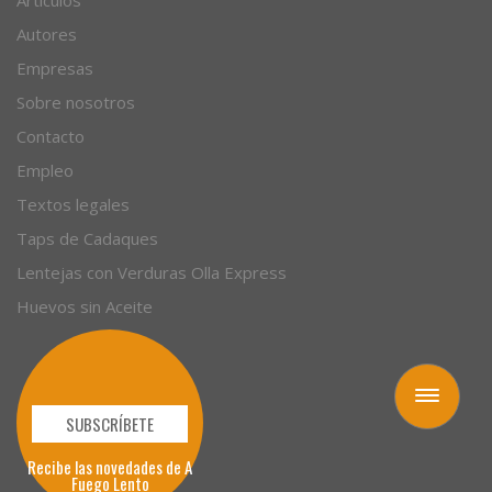
Artículos
Autores
Empresas
Sobre nosotros
Contacto
Empleo
Textos legales
Taps de Cadaques
Lentejas con Verduras Olla Express
Huevos sin Aceite
Toggle
navigation
SUBSCRÍBETE
Recibe las novedades de A
Fuego Lento