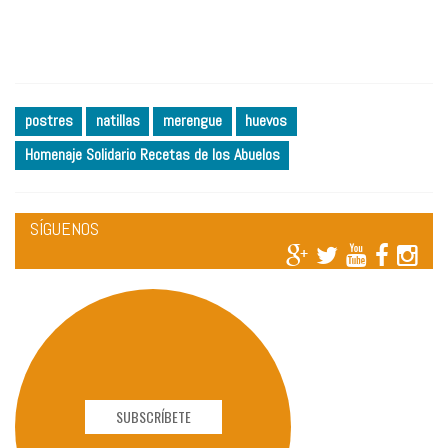
postres
natillas
merengue
huevos
Homenaje Solidario Recetas de los Abuelos
SÍGUENOS
SUBSCRÍBETE