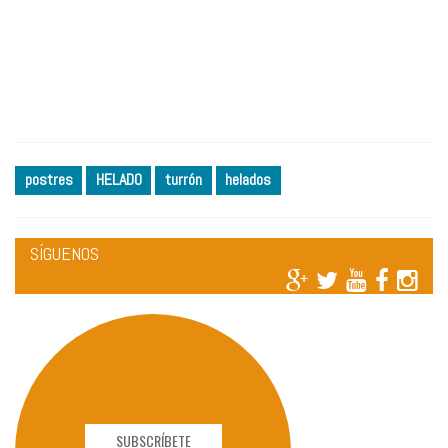
postres
HELADO
turrón
helados
SÍGUENOS
SUBSCRÍBETE