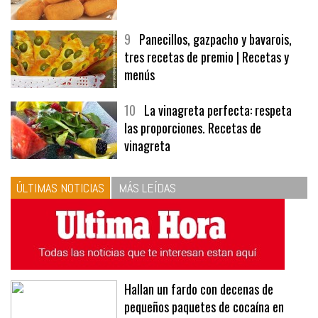
9
Panecillos, gazpacho y bavarois,
tres recetas de premio | Recetas y
menús
10
La vinagreta perfecta: respeta
las proporciones. Recetas de
vinagreta
ÚLTIMAS NOTICIAS
MÁS LEÍDAS
Hallan un fardo con decenas de
pequeños paquetes de cocaína en