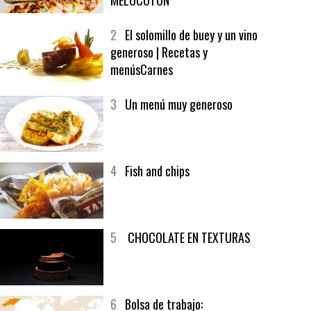
1
CRUNCH WRAP SUPREME CON
SOFRITO DE TOMATE AL CAFÉ Y
MELOCOTÓN
2
El solomillo de buey y un vino
generoso | Recetas y
menúsCarnes
3
Un menú muy generoso
4
Fish and chips
5
CHOCOLATE EN TEXTURAS