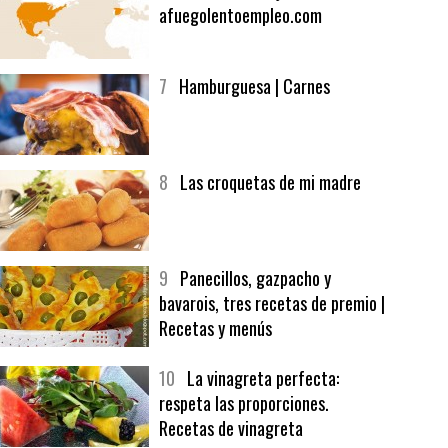
6
Bolsa de trabajo:
afuegolentoempleo.com
7
Hamburguesa | Carnes
8
Las croquetas de mi madre
9
Panecillos, gazpacho y
bavarois, tres recetas de premio |
Recetas y menús