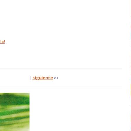
la!
|
siguiente
>>