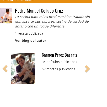
Pedro Manuel Collado Cruz
La cocina para mi es producto bien tratado sin
enmascarar sus sabores, cocina de verdad de
antaño con un toque diferente
1 receta publicada
Ver blog del autor
Pedro Manuel Collado
Cruz
La cocina para mi es
producto bien tratado
sin enmascarar sus
sabores, cocina de
verdad de antaño con
un toque diferente
1 receta publicada