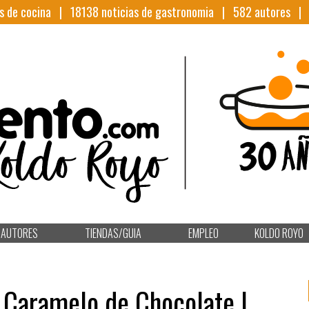
s de cocina |
18138
noticias de gastronomia |
582
autores 
AUTORES
TIENDAS/GUIA
EMPLEO
KOLDO ROYO
n Caramelo de Chocolate |