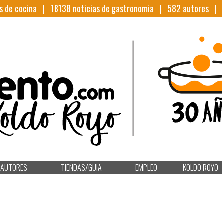
s de cocina |
18138
noticias de gastronomia |
582
autores 
AUTORES
TIENDAS/GUIA
EMPLEO
KOLDO ROYO