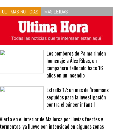
10
La vinagreta perfecta:
respeta las proporciones.
Recetas de vinagreta
ÚLTIMAS NOTICIAS
MÁS LEÍDAS
Los bomberos de Palma rinden
homenaje a Álex Ribas, un
compañero fallecido hace 16
años en un incendio
Estrella 17: un mes de ‘Ironmans’
seguidos para la investigación
contra el cáncer infantil