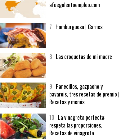
6
Bolsa de trabajo:
afuegolentoempleo.com
7
Hamburguesa | Carnes
8
Las croquetas de mi madre
9
Panecillos, gazpacho y
bavarois, tres recetas de premio |
Recetas y menús