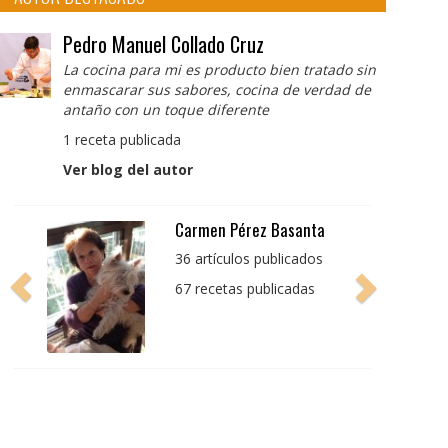
Pedro Manuel Collado Cruz
La cocina para mi es producto bien tratado sin
enmascarar sus sabores, cocina de verdad de
antaño con un toque diferente
1 receta publicada
Ver blog del autor
Pedro Manuel Collado
Cruz
La cocina para mi es
producto bien tratado
sin enmascarar sus
sabores, cocina de
verdad de antaño con
un toque diferente
1 receta publicada