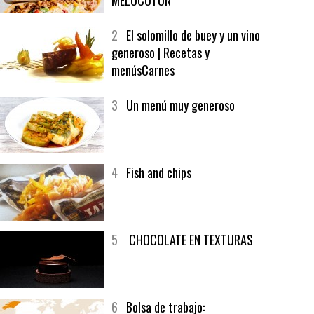
1
CRUNCH WRAP SUPREME CON
SOFRITO DE TOMATE AL CAFÉ Y
MELOCOTÓN
2
El solomillo de buey y un vino
generoso | Recetas y
menúsCarnes
3
Un menú muy generoso
4
Fish and chips
5
CHOCOLATE EN TEXTURAS