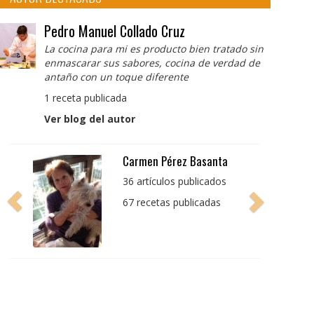
Pedro Manuel Collado Cruz
La cocina para mi es producto bien tratado sin
enmascarar sus sabores, cocina de verdad de
antaño con un toque diferente
1 receta publicada
Ver blog del autor
Pedro Manuel Collado
Cruz
La cocina para mi es
producto bien tratado
sin enmascarar sus
sabores, cocina de
verdad de antaño con
un toque diferente
1 receta publicada