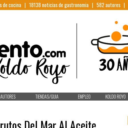
s de cocina |
18138
noticias de gastronomia |
582
autores 
AUTORES
TIENDAS/GUIA
EMPLEO
KOLDO ROYO
utos Del Mar Al Aceite