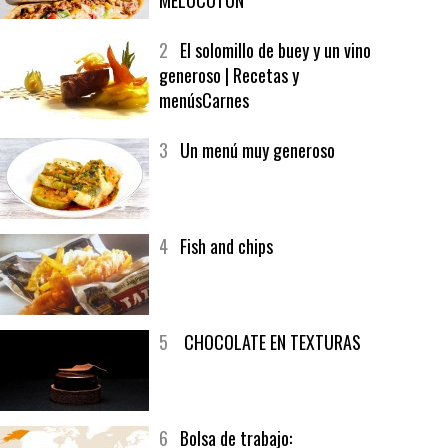
1
CRUNCH WRAP SUPREME CON
SOFRITO DE TOMATE AL CAFÉ Y
MELOCOTÓN
2
El solomillo de buey y un vino
generoso | Recetas y
menúsCarnes
3
Un menú muy generoso
4
Fish and chips
5
CHOCOLATE EN TEXTURAS