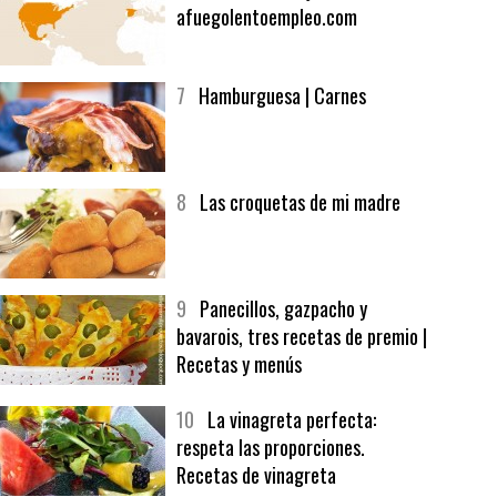
6
Bolsa de trabajo:
afuegolentoempleo.com
7
Hamburguesa | Carnes
8
Las croquetas de mi madre
9
Panecillos, gazpacho y
bavarois, tres recetas de premio |
Recetas y menús