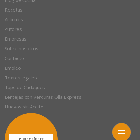
Blog de cocina
Recetas
Artículos
Autores
Empresas
Sobre nosotros
Contacto
Empleo
Textos legales
Taps de Cadaques
Lentejas con Verduras Olla Express
Huevos sin Aceite
Toggle
navigation
SUBSCRÍBETE