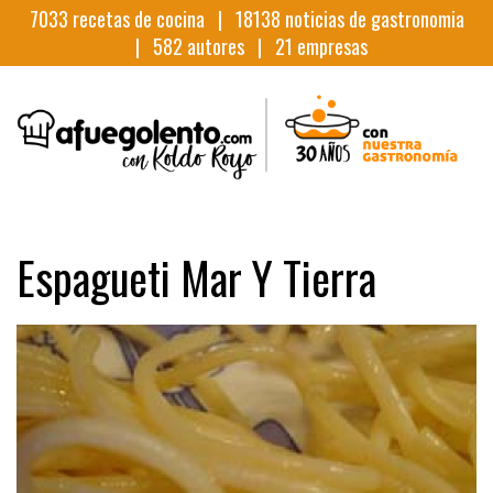
7033
recetas de cocina |
18138
noticias de gastronomia
|
582
autores |
21
empresas
Espagueti Mar Y Tierra