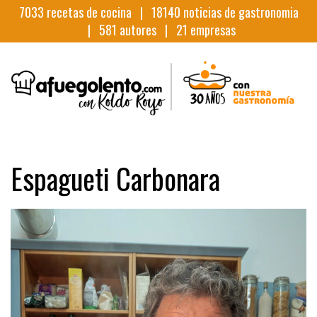
7033
recetas de cocina |
18140
noticias de gastronomia
|
581
autores |
21
empresas
Espagueti Carbonara