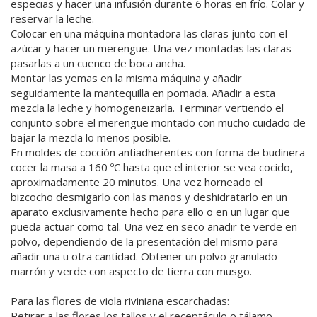
especias y hacer una infusión durante 6 horas en frío. Colar y
reservar la leche.
Colocar en una máquina montadora las claras junto con el
azúcar y hacer un merengue. Una vez montadas las claras
pasarlas a un cuenco de boca ancha.
Montar las yemas en la misma máquina y añadir
seguidamente la mantequilla en pomada. Añadir a esta
mezcla la leche y homogeneizarla. Terminar vertiendo el
conjunto sobre el merengue montado con mucho cuidado de
bajar la mezcla lo menos posible.
En moldes de cocción antiadherentes con forma de budinera
cocer la masa a 160 ºC hasta que el interior se vea cocido,
aproximadamente 20 minutos. Una vez horneado el
bizcocho desmigarlo con las manos y deshidratarlo en un
aparato exclusivamente hecho para ello o en un lugar que
pueda actuar como tal. Una vez en seco añadir te verde en
polvo, dependiendo de la presentación del mismo para
añadir una u otra cantidad. Obtener un polvo granulado
marrón y verde con aspecto de tierra con musgo.
Para las flores de viola riviniana escarchadas:
Retirar a las flores los tallos y el receptáculo o tálamo.