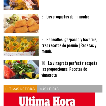
8
Las croquetas de mi madre
9
Panecillos, gazpacho y bavarois,
tres recetas de premio | Recetas y
menús
10
La vinagreta perfecta: respeta
las proporciones. Recetas de
vinagreta
ÚLTIMAS NOTICIAS
MÁS LEÍDAS