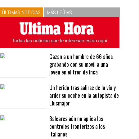
10
La vinagreta perfecta:
respeta las proporciones.
Recetas de vinagreta
ÚLTIMAS NOTICIAS
MÁS LEÍDAS
Cazan a un hombre de 66 años
grabando con su móvil a una
joven en el tren de Inca
Un herido tras salirse de la vía y
arder su coche en la autopista de
Llucmajor