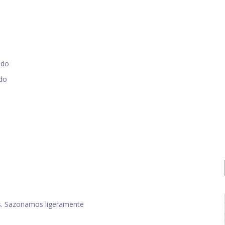
ado
ado
es. Sazonamos ligeramente