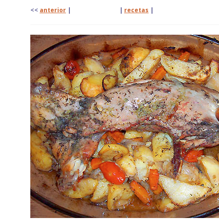
<<
anterior
| |
recetas
| 