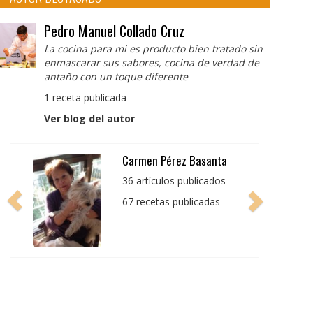
Pedro Manuel Collado Cruz
La cocina para mi es producto bien tratado sin
enmascarar sus sabores, cocina de verdad de
antaño con un toque diferente
1 receta publicada
Ver blog del autor
Pedro Manuel Collado
Cruz
La cocina para mi es
producto bien tratado
sin enmascarar sus
sabores, cocina de
verdad de antaño con
un toque diferente
1 receta publicada