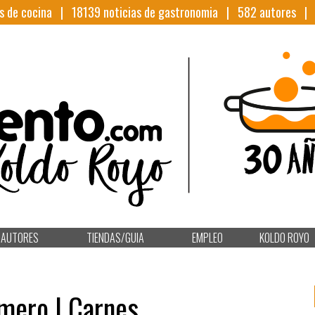
s de cocina |
18139
noticias de gastronomia |
582
autores 
AUTORES
TIENDAS/GUIA
EMPLEO
KOLDO ROYO
mero | Carnes