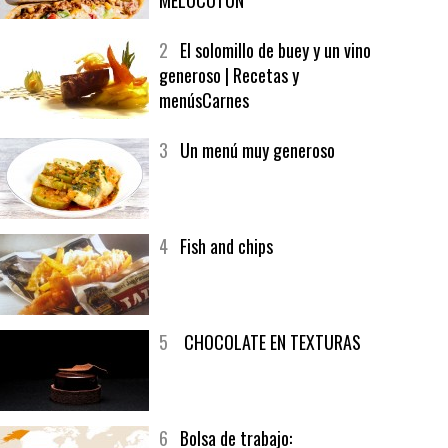
1
CRUNCH WRAP SUPREME CON
SOFRITO DE TOMATE AL CAFÉ Y
MELOCOTÓN
2
El solomillo de buey y un vino
generoso | Recetas y
menúsCarnes
3
Un menú muy generoso
4
Fish and chips
5
CHOCOLATE EN TEXTURAS