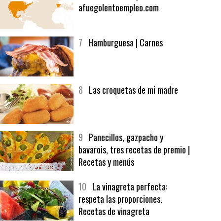
6
Bolsa de trabajo:
afuegolentoempleo.com
7
Hamburguesa | Carnes
8
Las croquetas de mi madre
9
Panecillos, gazpacho y
bavarois, tres recetas de premio |
Recetas y menús