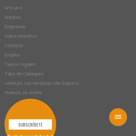
Artículos
Autores
Empresas
Sobre nosotros
Contacto
Empleo
Textos legales
Taps de Cadaques
Lentejas con Verduras Olla Express
Huevos sin Aceite
Toggle
navigation
SUBSCRÍBETE