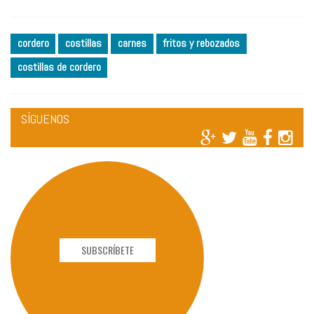
cordero
costillas
carnes
fritos y rebozados
costillas de cordero
SÍGUENOS
SUBSCRÍBETE