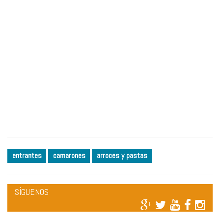
entrantes
camarones
arroces y pastas
SÍGUENOS