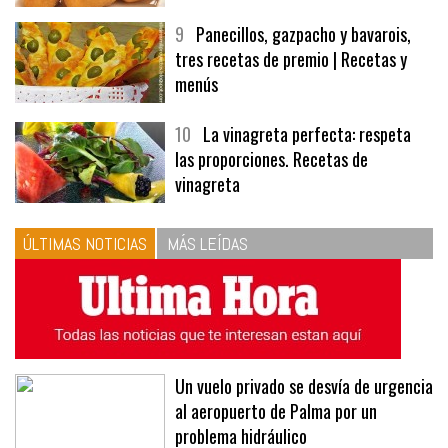
9
Panecillos, gazpacho y bavarois,
tres recetas de premio | Recetas y
menús
10
La vinagreta perfecta: respeta
las proporciones. Recetas de
vinagreta
ÚLTIMAS NOTICIAS
MÁS LEÍDAS
Un vuelo privado se desvía de urgencia