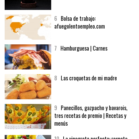
5
CHOCOLATE EN TEXTURAS
6
Bolsa de trabajo:
afuegolentoempleo.com
7
Hamburguesa | Carnes
8
Las croquetas de mi madre
9
Panecillos, gazpacho y bavarois,
tres recetas de premio | Recetas y
menús