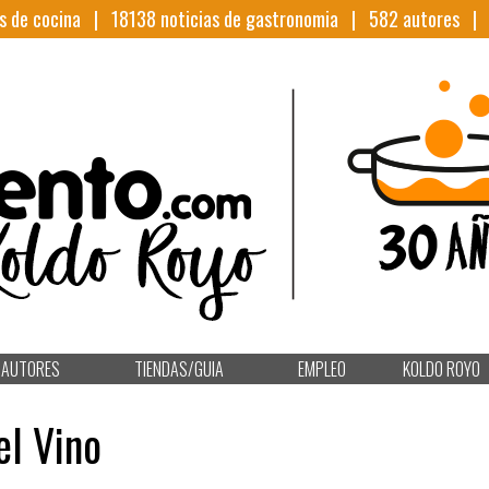
s de cocina |
18138
noticias de gastronomia |
582
autores 
AUTORES
TIENDAS/GUIA
EMPLEO
KOLDO ROYO
el Vino