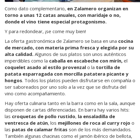
Como dato complementario,
en Zalamero organizan en
torno a unas 12 catas anuales, con maridaje o no,
donde el vino tiene especial protagonismo.
Y para redondear, ¡se come muy bien!
La oferta gastronómica de Zalamero se basa en una
cocina
de mercado, con materia prima fresca y elegida por su
alta calidad.
Algunos de sus platos son unos auténticos
imperdibles como la
caballa en escabeche con mirín,
el
coquelet asado al estilo provenzal
o la
tortilla de
patata esparragada con morcilla patatera picante y
hongos
. Todos los platos pueden disfrutarse en compañía o
ser saboreados por uno solo a la vez que se disfruta del
vino como acompañamiento.
Hay oferta culinaria tanto en la barra como en la sala, aunque
disponen de cartas diferenciadas. En barra hay varios hits:
las
croquetas de pollo rustido
,
la ensaladilla de
ventresca de atún
, los
mejillones de roca al curry rojo
o
las
patas de calamar fritas
son de los más demandados.
También algunas chacinas como el jamón ibérico de bellota,