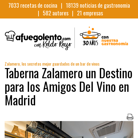
7033
recetas de cocina |
18139
noticias de gastronomia
|
582
autores |
21
empresas
Zalamero, los secretos mejor guardados de un bar de vinos
Taberna Zalamero un Destino
para los Amigos Del Vino en
Madrid