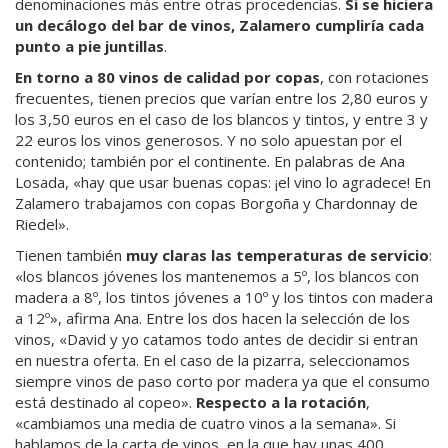
denominaciones más entre otras procedencias.
Si se hiciera
un decálogo del bar de vinos, Zalamero cumpliría cada
punto a pie juntillas
.
En torno a 80 vinos de calidad por copas
, con rotaciones
frecuentes, tienen precios que varían entre los 2,80 euros y
los 3,50 euros en el caso de los blancos y tintos, y entre 3 y
22 euros los vinos generosos. Y no solo apuestan por el
contenido; también por el continente. En palabras de Ana
Losada, «hay que usar buenas copas: ¡el vino lo agradece! En
Zalamero trabajamos con copas Borgoña y Chardonnay de
Riedel».
Tienen también
muy claras las temperaturas de servicio
:
«los blancos jóvenes los mantenemos a 5º, los blancos con
madera a 8º, los tintos jóvenes a 10º y los tintos con madera
a 12º», afirma Ana. Entre los dos hacen la selección de los
vinos, «David y yo catamos todo antes de decidir si entran
en nuestra oferta. En el caso de la pizarra, seleccionamos
siempre vinos de paso corto por madera ya que el consumo
está destinado al copeo».
Respecto a la rotación
,
«cambiamos una media de cuatro vinos a la semana». Si
hablamos de la carta de vinos, en la que hay unas 400