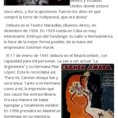
México y Estados
Unidos donde estuve
cinco años, y fue la apoteosis. Fueron los años en que
compré la torre de Hollywood, que era divina”
Debuta en el Teatro Maravillas (Buenos Aires), en
diciembre de 1936. En 1939 rueda en Cuba un muy
interesante
Embrujo del Fandango.
Su salto a Norteamérica
lo hace de la mejor forma posible; de la mano del
empresario Solomon Hurok.
El 17 de enero de 1941 debuta en el Beachcomber, con
capacidad para mil personas. La van a ver actuar “La
Argentinita” y su hermana Pilar
López. Ésta lo recordaba así:
“Para mí, Carmen Amaya fue y
será única. Tanto a mi hermana
como a mí, la impresión que
nos causó fue extraordinaria.
Era una manera de bailar
ejemplar y totalmente inédita”.
En 1998 presidirá en Madrid un
homenaje en su memoria.