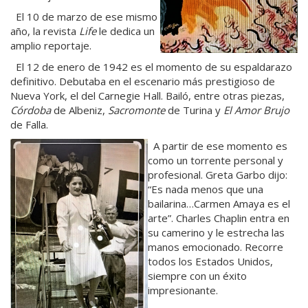
El 10 de marzo de ese mismo
año, la revista
Life
le dedica un
amplio reportaje.
El 12 de enero de 1942 es el momento de su espaldarazo
definitivo. Debutaba en el escenario más prestigioso de
Nueva York, el del Carnegie Hall. Bailó, entre otras piezas,
Córdoba
de Albeniz,
Sacromonte
de Turina y
El Amor Brujo
de Falla.
A partir de ese momento es
como un torrente personal y
profesional. Greta Garbo dijo:
“Es nada menos que una
bailarina…Carmen Amaya es el
arte”. Charles Chaplin entra en
su camerino y le estrecha las
manos emocionado. Recorre
todos los Estados Unidos,
siempre con un éxito
impresionante.