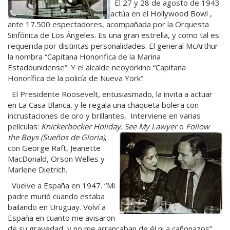
El 27 y 28 de agosto de 1943
actúa en el Hollywood Bowl ,
ante 17.500 espectadores, acompañada por la Orquesta
Sinfónica de Los Ángeles. Es una gran estrella, y como tal es
requerida por distintas personalidades. El general McArthur
la nombra “Capitana Honorifica de la Marina
Estadounidense”. Y el alcalde neoyorkino “Capitana
Honorífica de la policía de Nueva York”.
El Presidente Roosevelt, entusiasmado, la invita a actuar
en La Casa Blanca, y le regala una chaqueta bolera con
incrustaciones de oro y brillantes, Interviene en varias
películas:
Knickerbocker Holiday
.
See My Lawyer
o
Follow
the Boys (Sueños de
Gloria)
,
con George Raft, Jeanette
MacDonald, Orson Welles y
Marlene Dietrich.
Vuelve a España en 1947. “Mi
padre murió cuando estaba
bailando en Uruguay. Volví a
España en cuanto me avisaron
de su gravedad, y no me arrancaban de él ni a cañonazos”,