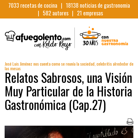
7033
recetas de cocina |
18138
noticias de gastronomia
|
582
autores |
21
empresas
José Luis Jiménez nos cuenta como se reunía la sociedad, celebritis alrededor de
las mesas
Relatos Sabrosos, una Visión
Muy Particular de la Historia
Gastronómica (Cap.27)