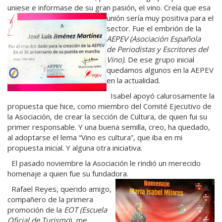
uniese e informase de su gran pasión, el vino. Creía que esa
unión
sería muy positiva para el
sector. Fue el embrión de la
AEPEV (Asociación Española
de
Periodistas y Escritores del
Vino).
De ese grupo inicial
quedamos algunos en la AEPEV
en la actualidad.
Isabel apoyó calurosamente la
propuesta que hice, como miembro del Comité Ejecutivo de
la Asociación, de crear la sección de Cultura, de quien fui su
primer responsable. Y una buena semilla, creo, ha quedado,
al adoptarse el lema “Vino es cultura”, que iba en mi
propuesta inicial. Y alguna otra iniciativa.
El pasado noviembre la Asociación le rindió un merecido
homenaje a quien fue su fundadora.
Rafael Reyes, querido amigo,
compañero de la primera
promoción de la
EOT (Escuela
Oficial
de Turismo
), me