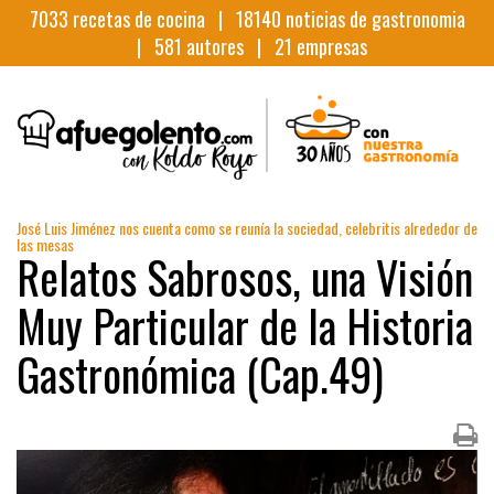
7033
recetas de cocina |
18140
noticias de gastronomia
|
581
autores |
21
empresas
José Luis Jiménez nos cuenta como se reunía la sociedad, celebritis alrededor de
las mesas
Relatos Sabrosos, una Visión
Muy Particular de la Historia
Gastronómica (Cap.49)