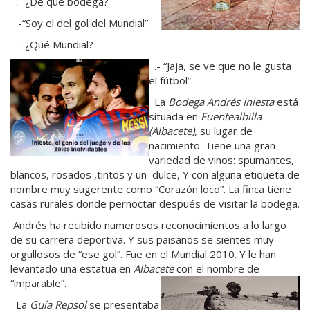
.- ¿De qué bodega?
.-“Soy el del gol del Mundial”
.- ¿Qué Mundial?
.- “Jaja, se ve que no le gusta
el fútbol”
La
Bodega Andrés Iniesta
está
situada en
Fuentealbilla
(Albacete),
su lugar de
nacimiento. Tiene una gran
variedad de vinos: spumantes,
blancos, rosados ,tintos y un dulce, Y con alguna etiqueta de
nombre muy sugerente como “Corazón loco”. La finca tiene
casas rurales donde pernoctar después de visitar la bodega.
Andrés ha recibido numerosos reconocimientos a lo largo
de su carrera deportiva. Y sus paisanos se sientes muy
orgullosos de “ese gol”. Fue en el Mundial 2010. Y le han
levantado una estatua en
Albacete
con el nombre de
“imparable”.
La
Guía Repsol
se presentaba