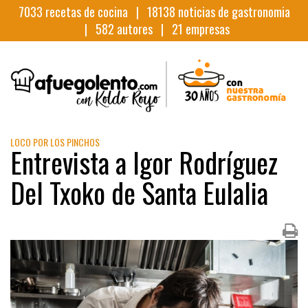
7033
recetas de cocina |
18138
noticias de gastronomia
|
582
autores |
21
empresas
LOCO POR LOS PINCHOS
Entrevista a Igor Rodríguez
Del Txoko de Santa Eulalia