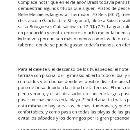
Complace notar que en el ?lejano? Brasil todavía persiste
demuestran algunos títulos que siguen: Platos de pesc
Belle Meunière, langosta Thermidor: 70 Reis (30 ?), mie
churrasco a Gaúcha, bife Strogonoff, filete a Suiza, esca
salsa Bolognese, Club sándwich: 17 R$ (7 ?). La gran ca
en producción y venta, entonces mucho mejor la buena y 
indicativos porque son más o menos como los de otros lo
taberna, donde se puede gastar todavía menos, en efect
Para el deleite y el descanso de los huéspedes, el hotel
terraza con piscina, bar, gimnasio abierto todo el día, y 
con toldos y tumbonas donde es posible disfrutar unas 
poco de brisa debido a la altitud de la terraza. El mes d
pleno verano, y el sol abrasador no concede largos pa
pasar muchas horas en la playa. El hotel abasta toallas pa
esta misma no hay servicios, duchas, tumbonas, y qué 
confortables, y como pasa en todas las playas de las g
evitar los sábados y los domingos por la gran presencia 