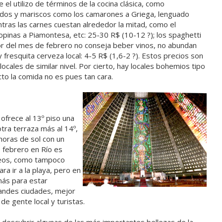
 el utilizo de términos de la cocina clásica, como
ados y mariscos como los camarones a Griega, lenguado
ntras las carnes cuestan alrededor la mitad, como el
lopinas a Piamontesa, etc: 25-30 R$ (10-12 ?); los spaghetti
lor del mes de febrero no conseja beber vinos, no abundan
fresquita cerveza local: 4-5 R$ (1,6-2 ?). Estos precios son
cales de similar nivel. Por cierto, hay locales bohemios tipo
o la comida no es pues tan cara.
 ofrece al 13º piso una
otra terraza más al 14º,
horas de sol con un
e febrero en Río es
seos, como tampoco
ra ir a la playa, pero en
más para estar
randes ciudades, mejor
de gente local y turistas.