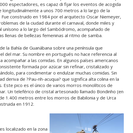
000 espectadores, es capaz di fijar los eventos de acogida
e longitudinalmente a unos 700 metros a lo largo de la
 Fue construido en 1984 por el arquitecto Oscar Niemeyer,
roblemas de la ciudad durante el carnaval, donde miles y
al unísono a lo largo del Sambódromo, acompañado de
s llenas de bellezas femeninas al ritmo de samba.
a de la Bahía de Guanábana sobre una península que
el del mar. Su nombre en portugués no hace referencia al
ra acompañar a las comidas. En algunos países americanos
onsistente formada por azúcar sin refinar, cristalizado y
yándolo, para condimentar o endulzar muchas comidas. Sin
 deriva de ?Pau-nh-acuqua? que significa alta colina en la
. Este pico es el único de varios morros monolíticos de
ar. Un teleférico de cristal artesonado llamado Bondinho (en
 de 1.400 metros entre los morros de Babilonia y de Urca
onstruida en 1912.
s localizado en la zona