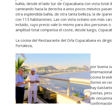
bahía, desde el lado Sur de Copacabana con vista total 
caminando hacia la derecha a unos pocos minutos pasan
otra esplendida bahía, de otra tanta belleza, la de Ipare
con 115 habitaciones. Las con vista océano son más cara
incluido, cuyo precio vale lo mismo para dos personas o s
amplitud total compensa el coste, desde luego, Copacab
La cocina del Restaurante del Orla Copacabana es dirigid
Fortaleza,
por buena su
internaciona
cocina brasi
formó en re
hay bastante
pastas, pesc
de cincuenta
confirmación