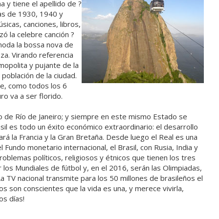
a y tiene el apellido de ?
das de 1930, 1940 y
icas, canciones, libros,
ó la celebre canción ?
 moda la bossa nova de
za. Virando referencia
smopolita y pujante de la
población de la ciudad.
te, como todos los 6
o va a ser florido.
do de Río de Janeiro; y siempre en este mismo Estado se
sil es todo un éxito económico extraordinario: el desarrollo
á la Francia y la Gran Bretaña. Desde luego el Real es una
Fundo monetario internacional, el Brasil, con Rusia, India y
oblemas políticos, religiosos y étnicos que tienen los tres
los Mundiales de fútbol y, en el 2016, serán las Olimpiadas,
a TV nacional transmite para los 50 millones de brasileños el
eños son conscientes que la vida es una, y merece vivirla,
os días!