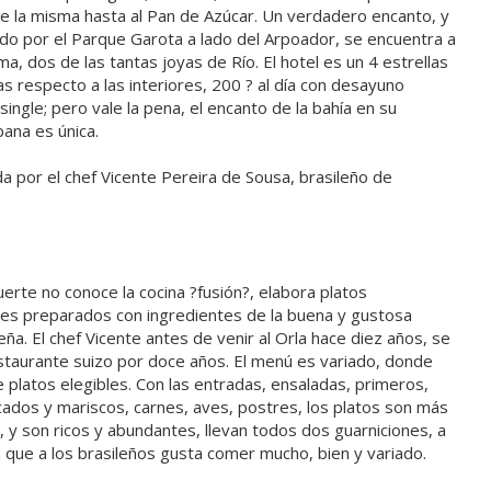
de la misma hasta al Pan de Azúcar. Un verdadero encanto, y
do por el Parque Garota a lado del Arpoador, se encuentra a
ma, dos de las tantas joyas de Río. El hotel es un 4 estrellas
s respecto a las interiores, 200 ? al día con desayuno
ingle; pero vale la pena, el encanto de la bahía en su
ana es única.
a por el chef Vicente Pereira de Sousa, brasileño de
erte no conoce la cocina ?fusión?, elabora platos
les preparados con ingredientes de la buena y gustosa
leña. El chef Vicente antes de venir al Orla hace diez años, se
staurante suizo por doce años. El menú es variado, donde
 platos elegibles. Con las entradas, ensaladas, primeros,
ados y mariscos, carnes, aves, postres, los platos son más
, y son ricos y abundantes, llevan todos dos guarniciones, a
 que a los brasileños gusta comer mucho, bien y variado.