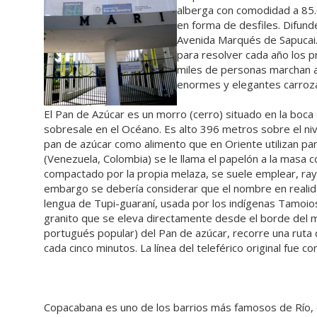
alberga con comodidad a 85.
en forma de desfiles. Difund
Avenida Marqués de Sapucai.
para resolver cada año los p
miles de personas marchan 
enormes y elegantes carroza
El Pan de Azúcar es un morro (cerro) situado en la boc
sobresale en el Océano. Es alto 396 metros sobre el niv
pan de azúcar como alimento que en Oriente utilizan pa
(Venezuela, Colombia) se le llama el papelón a la masa c
compactado por la propia melaza, se suele emplear, ra
embargo se debería considerar que el nombre en realidad
lengua de Tupi-guaraní, usada por los indígenas Tamoios
granito que se eleva directamente desde el borde del m
portugués popular) del Pan de azúcar, recorre una ruta
cada cinco minutos. La línea del teleférico original fue c
Copacabana es uno de los barrios más famosos de Río, e