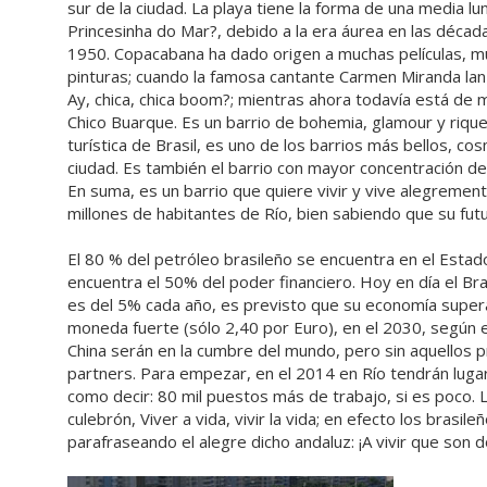
sur de la ciudad. La playa tiene la forma de una media lun
Princesinha do Mar?, debido a la era áurea en las déca
1950. Copacabana ha dado origen a muchas películas, mús
pinturas; cuando la famosa cantante Carmen Miranda lanz
Ay, chica, chica boom?; mientras ahora todavía está de
Chico Buarque. Es un barrio de bohemia, glamour y rique
turística de Brasil, es uno de los barrios más bellos, co
ciudad. Es también el barrio con mayor concentración de 
En suma, es un barrio que quiere vivir y vive alegremen
millones de habitantes de Río, bien sabiendo que su futur
El 80 % del petróleo brasileño se encuentra en el Esta
encuentra el 50% del poder financiero. Hoy en día el Bra
es del 5% cada año, es previsto que su economía superar
moneda fuerte (sólo 2,40 por Euro), en el 2030, según el 
China serán en la cumbre del mundo, pero sin aquellos pr
partners. Para empezar, en el 2014 en Río tendrán lugar 
como decir: 80 mil puestos más de trabajo, si es poco. L
culebrón, Viver a vida, vivir la vida; en efecto los brasil
parafraseando el alegre dicho andaluz: ¡A vivir que son d