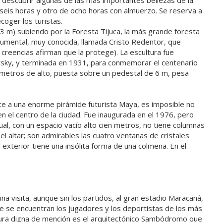
 descubrir algunas de las más importantes bellezas de la
 seis horas y otro de ocho horas con almuerzo. Se reserva a
ecoger los turistas.
3 m) subiendo por la Foresta Tijuca, la más grande foresta
numental, muy conocida, llamada Cristo Redentor, que
creencias afirman que la protege). La escultura fue
wsky, y terminada en 1931, para conmemorar el centenario
0 metros de alto, puesta sobre un pedestal de 6 m, pesa
ece a una enorme pirámide futurista Maya, es imposible no
 el centro de la ciudad. Fue inaugurada en el 1976, pero
ual, con un espacio vacío alto cien metros, no tiene columnas
l altar; son admirables las cuatro ventanas de cristales
l exterior tiene una insólita forma de una colmena. En el
una visita, aunque sin los partidos, al gran estadio Maracaná,
 se encuentran los jugadores y los deportistas de los más
ura digna de mención es el arquitectónico Sambódromo que