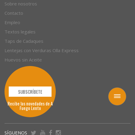
Sobre nosotros
Contacto
Empleo
Textos legales
Taps de Cadaques
Lentejas con Verduras Olla Express
Huevos sin Aceite
SUBSCRÍBETE
Toggle
Recibe las novedades de A
navigation
Fuego Lento
SÍGUENOS