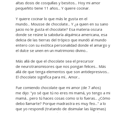
altas dosis de cosquillas y besitos... Hoy mi amor
pequeñito tiene 11 años... Y quiere cocinar.
Y quiere cocinar lo que más le gusta en el
mundo... Mousse de chocolate... Y ¿a quien en su sano
juicio no le gusta el chocolate? Esa materia oscura
donde se reúne la sabiduría alquímica americana, esa
delicia de las tierras del trópico que inundó al mundo
entero con su exótica personalidad donde el amargo y
el dulce se unen en un matrimonio divino...
Más allá de que el chocolate sea el precursor
de neurotransmisores que nos pongan felices... Más
allá de que tenga elementos que son antidepresivos...
El chocolate significa para mí... Amor...
Fue comiendo chocolate que mi amor (de 7 años)
me dijo: "yo sé que tú no eres mi mamá, yo tengo a mi
mamá... pero tú haces cosas como si lo fueras... ¿Cómo
debo llamarte? Porque madrastra es muy feo..." a lo
que yo respondí (tratando de disimular las lágrimas)