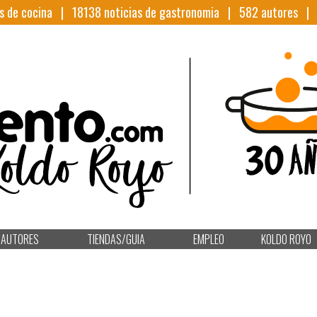
s de cocina |
18138
noticias de gastronomia |
582
autores 
AUTORES
TIENDAS/GUIA
EMPLEO
KOLDO ROYO