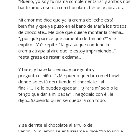
"Bueno, yo soy tu mamá complementaria" y ambos nos
bautizamos ese día con chocolate, besos y abrazos.
Mi amor me dice que ya la crema de leche está
bien fría y que ya puso en el baño de María los trozos
de chocolate... Me dice que quiere montar la crema...
"¿por qué parece que aumenta de tamaño?" y le
explico... Y él repite " la grasa que contiene la
crema atrapa al aire que le estoy imprimiendo..."
"esta grasa es rica!!!" exclama...
Y bate, y bate la crema... y pregunta y
pregunta el niño... "¿Me puedo quedar con el bowl
donde se está derritiendo el chocolate... al
final?"... Te lo puedes quedar... "¿Para mí solo o le
tengo que dar a mi papá?"... negócialo con él, le
digo... Sabiendo quien se quedará con todo...
Y se derrite el chocolate al arrullo del
vapor... Y mi amor se entusiasma y dice "Yo lo uno a