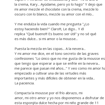
la crema, Kary... Ayúdame, pero yo lo hago" Y dejo que
mi amor mezcle el chocolate con la crema, mezcle lo
oscuro con lo blanco, mezcle su amor con el mío...
Y me endulza la vida cuando me pregunta "¿Lo
estoy haciendo bien?" Claro!!!, Le digo... Y él
replica "Qué bueno!!! Es bueno ser útil" y no sé qué
es más dulce... si mi amor o la mousse...
Puesta la mezcla en las copas... A la nevera...
Y mi amor me dice, en el tono secreto de las graves
confesiones "Lo único que no me gusta de la mousse es
que tengo que esperar a que se enfríe en la nevera...
me parece que pasan mil años..." Y veo como mi amor h
empezado a cultivar una de las virtudes más
importantes y más difíciles de obtener en la vida...
La paciencia.
Compacta la mousse por el frío abrazo, mi
amor, mi otro amor y yo nos disponemos a disfrutar de
esta esponjita dulce hecha por mi niño grande de 11