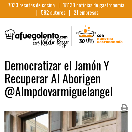
7033
recetas de cocina |
18139
noticias de gastronomia
|
582
autores |
21
empresas
Democratizar el Jamón Y
Recuperar Al Aborigen
@Almpdovarmiguelangel