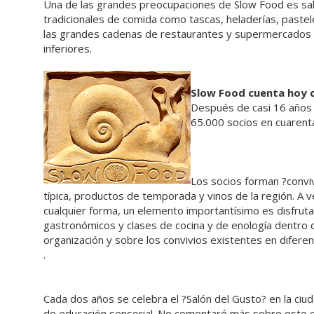
Una de las grandes preocupaciones de Slow Food es sal
tradicionales de comida como tascas, heladerías, paste
las grandes cadenas de restaurantes y supermercados y 
inferiores.
Slow Food cuenta hoy c
Después de casi 16 años 
65.000 socios en cuarenta
Los socios forman ?convi
típica, productos de temporada y vinos de la región. A v
cualquier forma, un elemento importantísimo es disfruta
gastronómicos y clases de cocina y de enología dentro d
organización y sobre los convivios existentes en diferen
.
Cada dos años se celebra el ?Salón del Gusto? en la ciu
de educación sensorial. No comentaré más sobre este 