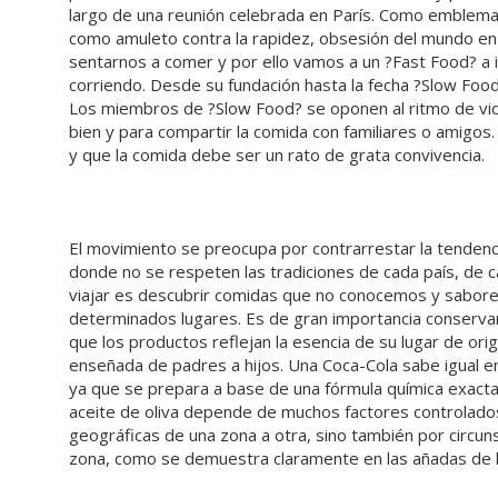
largo de una reunión celebrada en París. Como emblema s
como amuleto contra la rapidez, obsesión del mundo e
sentarnos a comer y por ello vamos a un ?Fast Food? a i
corriendo. Desde su fundación hasta la fecha ?Slow Food
Los miembros de ?Slow Food? se oponen al ritmo de vid
bien y para compartir la comida con familiares o amigos
y que la comida debe ser un rato de grata convivencia.
El movimiento se preocupa por contrarrestar la tendenc
donde no se respeten las tradiciones de cada país, de c
viajar es descubrir comidas que no conocemos y saborea
determinados lugares. Es de gran importancia conservar y
que los productos reflejan la esencia de su lugar de ori
enseñada de padres a hijos. Una Coca-Cola sabe igual e
ya que se prepara a base de una fórmula química exacta.
aceite de oliva depende de muchos factores controlados 
geográficas de una zona a otra, sino también por circun
zona, como se demuestra claramente en las añadas de l