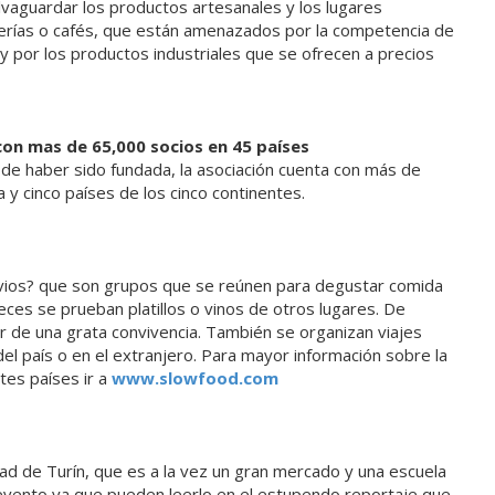
vaguardar los productos artesanales y los lugares
lerías o cafés, que están amenazados por la competencia de
por los productos industriales que se ofrecen a precios
on mas de 65,000 socios en 45 países
de haber sido fundada, la asociación cuenta con más de
 y cinco países de los cinco continentes.
vios? que son grupos que se reúnen para degustar comida
eces se prueban platillos o vinos de otros lugares. De
r de una grata convivencia. También se organizan viajes
el país o en el extranjero. Para mayor información sobre la
tes países ir a
www.slowfood.com
dad de Turín, que es a la vez un gran mercado y una escuela
evento ya que pueden leerlo en el estupendo reportaje que