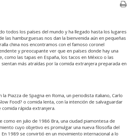
ido todos los países del mundo y ha llegado hasta los lugares
de las hamburguesas nos dan la bienvenida aún en pequeñas
uralla china nos encontramos con el famoso coronel
rendente y preocupante ver que en países donde hay una
e, como las tapas en España, los tacos en México o las
se sientan más atraídas por la comida extranjera preparada en
la Piazza de Spagna en Roma, un periodista italiano, Carlo
?Slow Food? o comida lenta, con la intención de salvaguardar
e comida rápida extranjera.
fue como en julio de 1986 Bra, una ciudad piamontesa de
miento cuyo objetivo es promulgar una nueva filosofía del
En 1989 se convirtió en un movimiento internacional a lo