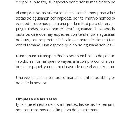
* Y por supuesto, su aspecto debe ser lo más fresco po
Al comprar setas silvestres nunca tendremos prisa a la h
setas se agusanen con rapidez, por tal motivo hemos d
vendedor que nos parta una por la mitad para observar
juzgar todas, si esa primera está agusanada la sospec
pista os diré que hay especies con tendencia a agusan
boletus, con respecto al níscalo (lactarius deliciosus) ta
ver el tamaño. Una especie que no se agusana son las Can
Nunca, nunca transportéis las setas en bolsas de plást
rápido, es normal que no vayáis a la compra con una ces
bolsa de papel, ya que en el caso de que el vendedor no
Una vez en casa intentad cocinarlas lo antes posible y 
baja de la nevera.
Limpieza de las setas
Igual que el resto de los alimentos, las setas tienen un
nos centraremos en la limpieza de las mismas.