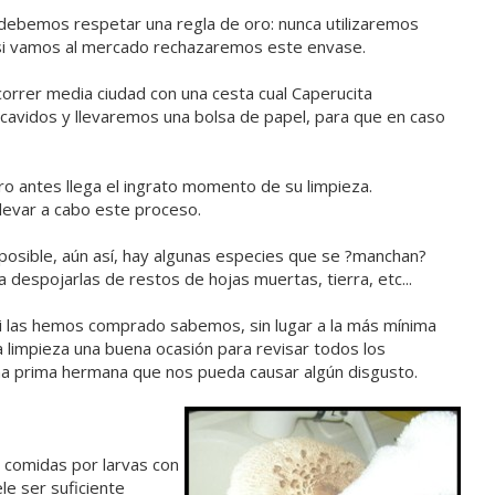
debemos respetar una regla de oro: nunca utilizaremos
, si vamos al mercado rechazaremos este envase.
rrer media ciudad con una cesta cual Caperucita
ecavidos y llevaremos una bolsa de papel, para que en caso
ro antes llega el ingrato momento de su limpieza.
levar a cabo este proceso.
sible, aún así, hay algunas especies que se ?manchan?
a despojarlas de restos de hojas muertas, tierra, etc...
i las hemos comprado sabemos, sin lugar a la más mínima
 limpieza una buena ocasión para revisar todos los
a prima hermana que nos pueda causar algún disgusto.
o comidas por larvas con
le ser suficiente