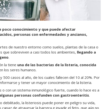
iene poco conocimiento y que puede afectar
nacidos, personas con enfermedades y ancianos,
artes de nuestro entorno como suelos, plantas de la casa o
s es que sobreviven a casi todos los ambientes,
llegando a
ígeno
.
ón la tiene
una de las bacterias de la listeria, conocida
en los seres humanos.
500 casos al año, de los cuales fallecen del 10 al 20%. Por
nformarse y tener un mayor conocimiento de la listeria.
as o con un sistema inmunológico fuerte, cuando lo hace es a
algunas personas confunden con gastroenteritis
.
 debilitado, la listeriosis puede poner en peligro su vida,
capaz de atravesar la barrera e invadir el feto, que aún no