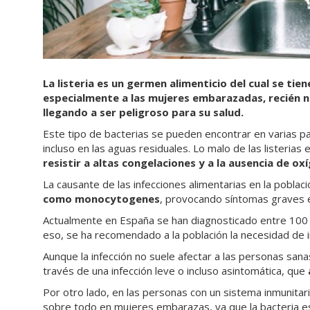
La listeria es un germen alimenticio del cual se t
especialmente a las mujeres embarazadas, recién 
llegando a ser peligroso para su salud.
Este tipo de bacterias se pueden encontrar en varias p
incluso en las aguas residuales. Lo malo de las listeria
resistir a altas congelaciones y a la ausencia de ox
La causante de las infecciones alimentarias en la poblaci
como monocytogenes
, provocando síntomas graves 
Actualmente en España se han diagnosticado entre 100 y 
eso, se ha recomendado a la población la necesidad de i
Aunque la infección no suele afectar a las personas san
través de una infección leve o incluso asintomática, que
Por otro lado, en las personas con un sistema inmunitario
sobre todo en mujeres embarazas, ya que la bacteria es 