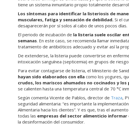
tiene un sistema inmunitario propio totalmente desarrol
Los síntomas para identificar la listeriosis de man
musculares, fatiga y sensación de debilidad.
Si el c
desaparecerán por sí solos al cabo de unos pocos días.
El periodo de incubación de
la listeria suele oscilar e
semanas
. En este caso, se recomienda llamar inmedia
tratamiento de antibióticos adecuado y evitar así la pr
De extenderse, la listeria puede convertirse en enferme
intoxicación sanguínea (septicemia) en grupos de riesgo
Para evitar contagiarse de listeria, el Ministerio de Sa
hayan sido elaborados con ella
como los yogures, qu
crudos, los mariscos ahumados no cocinados y los 
se calienten hasta una temperatura central de 70 °C i
Según comenta Vicente de Pablos, director de
Traza
, P
seguridad alimentaria: “es importante la implementación
Alimentaria hacia los clientes”. Y es que, tras el aument
todas las
empresas del sector alimenticio informar 
la desinformación del consumidor.