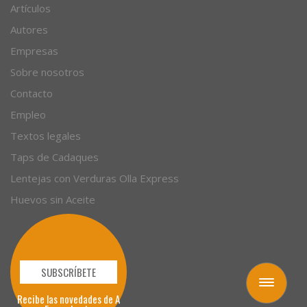
Recetas
Artículos
Autores
Empresas
Sobre nosotros
Contacto
Empleo
Textos legales
Taps de Cadaques
Lentejas con Verduras Olla Express
Huevos sin Aceite
Toggle
navigation
SUBSCRÍBETE