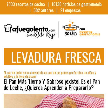
7033
recetas de cocina |
18138
noticias de gastronomia
|
582
autores |
21
empresas
LEVADURA FRESCA
El pan de leche se ha convertido en uno de los panes preferidos de niños y
adultos a la hora de acom
El Pan Más Tierno Y Sabroso ¡existe! Es el Pan
de Leche, ¿Quieres Aprender a Prepararlo?