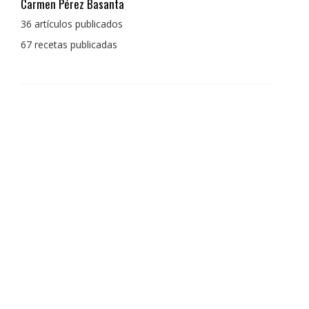
Pedro Manuel Collado Cruz
La cocina para mi es producto bien tratado sin
enmascarar sus sabores, cocina de verdad de antaño
con un toque diferente
1 receta publicada