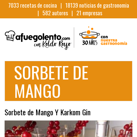
7033
recetas de cocina |
18139
noticias de gastronomia
|
582
autores |
21
empresas
SORBETE DE
MANGO
Sorbete de Mango Y Karkom Gin