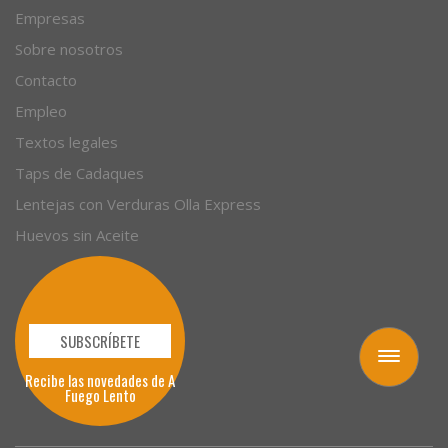
Empresas
Sobre nosotros
Contacto
Empleo
Textos legales
Taps de Cadaques
Lentejas con Verduras Olla Express
Huevos sin Aceite
SUBSCRÍBETE
Toggle
Recibe las novedades de A
navigation
Fuego Lento