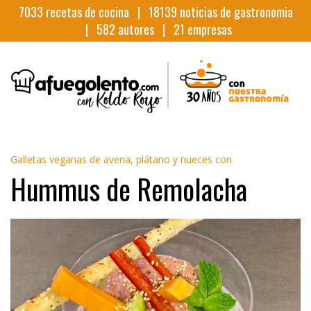
7033
recetas de cocina |
18139
noticias de gastronomia
|
582
autores |
21
empresas
Galletas veganas de avena, plátano y nueces con
Hummus de Remolacha