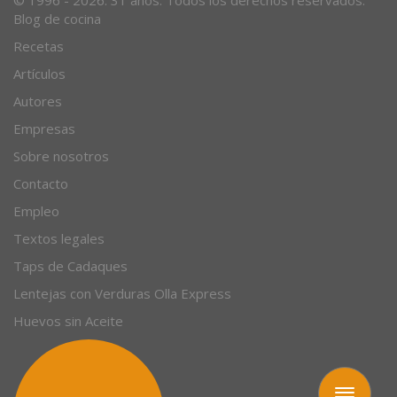
© 1996 - 2026. 31 años. Todos los derechos reservados.
Blog de cocina
Recetas
Artículos
Autores
Empresas
Sobre nosotros
Contacto
Empleo
Textos legales
Taps de Cadaques
Lentejas con Verduras Olla Express
Huevos sin Aceite
Toggle