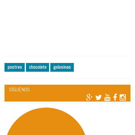
postres
chocolate
golosinas
SÍGUENOS