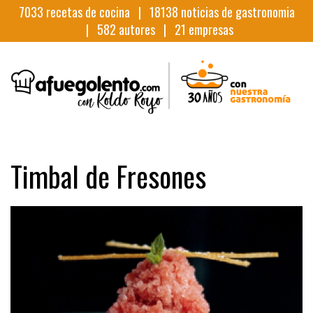
7033
recetas de cocina |
18138
noticias de gastronomia
|
582
autores |
21
empresas
Timbal de Fresones