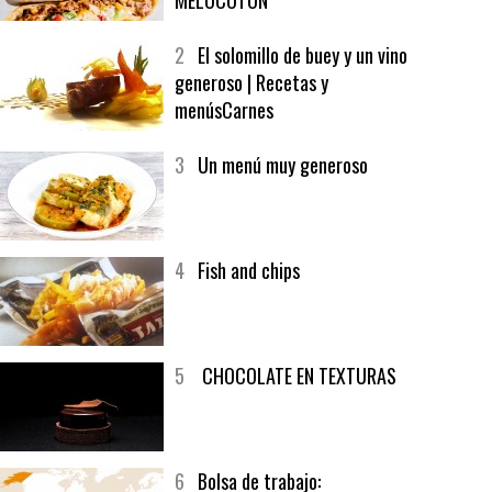
1
CRUNCH WRAP SUPREME CON
SOFRITO DE TOMATE AL CAFÉ Y
MELOCOTÓN
2
El solomillo de buey y un vino
generoso | Recetas y
menúsCarnes
3
Un menú muy generoso
4
Fish and chips
5
CHOCOLATE EN TEXTURAS