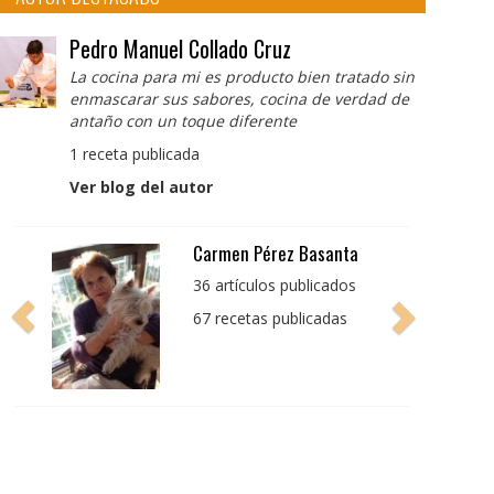
Pedro Manuel Collado Cruz
La cocina para mi es producto bien tratado sin
enmascarar sus sabores, cocina de verdad de
antaño con un toque diferente
1 receta publicada
Ver blog del autor
Pedro Manuel Collado
Cruz
La cocina para mi es
producto bien tratado
sin enmascarar sus
sabores, cocina de
verdad de antaño con
un toque diferente
1 receta publicada