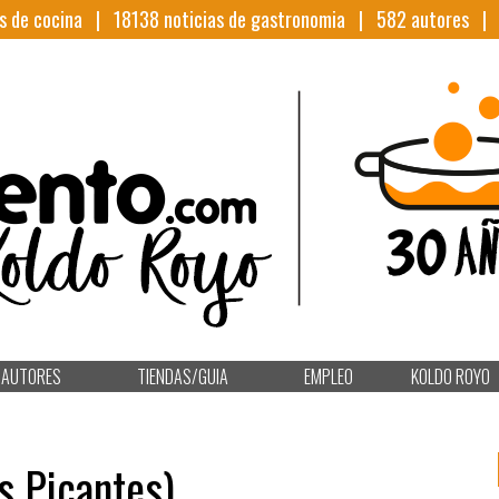
s de cocina |
18138
noticias de gastronomia |
582
autores 
AUTORES
TIENDAS/GUIA
EMPLEO
KOLDO ROYO
s Picantes)