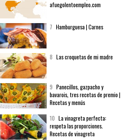
6
Bolsa de trabajo:
afuegolentoempleo.com
7
Hamburguesa | Carnes
8
Las croquetas de mi madre
9
Panecillos, gazpacho y
bavarois, tres recetas de premio |
Recetas y menús