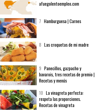
6
Bolsa de trabajo:
afuegolentoempleo.com
7
Hamburguesa | Carnes
8
Las croquetas de mi madre
9
Panecillos, gazpacho y
bavarois, tres recetas de premio |
Recetas y menús