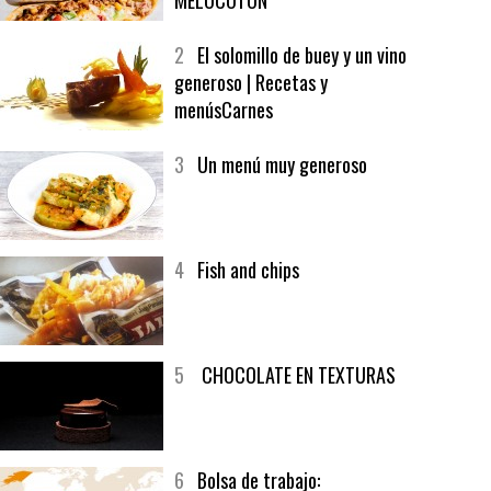
1
CRUNCH WRAP SUPREME CON
SOFRITO DE TOMATE AL CAFÉ Y
MELOCOTÓN
2
El solomillo de buey y un vino
generoso | Recetas y
menúsCarnes
3
Un menú muy generoso
4
Fish and chips
5
CHOCOLATE EN TEXTURAS