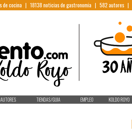
s de cocina |
18138
noticias de gastronomia |
582
autores 
AUTORES
TIENDAS/GUIA
EMPLEO
KOLDO ROYO