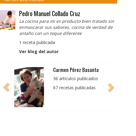
Pedro Manuel Collado Cruz
La cocina para mi es producto bien tratado sin
enmascarar sus sabores, cocina de verdad de
antaño con un toque diferente
1 receta publicada
Ver blog del autor
Pedro Manuel Collado
Cruz
La cocina para mi es
producto bien tratado
sin enmascarar sus
sabores, cocina de
verdad de antaño con
un toque diferente
1 receta publicada