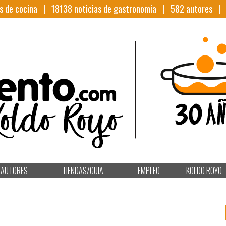
s de cocina |
18138
noticias de gastronomia |
582
autores 
AUTORES
TIENDAS/GUIA
EMPLEO
KOLDO ROYO