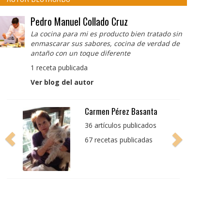
Pedro Manuel Collado Cruz
La cocina para mi es producto bien tratado sin
enmascarar sus sabores, cocina de verdad de
antaño con un toque diferente
1 receta publicada
Ver blog del autor
Pedro Manuel Collado
Cruz
La cocina para mi es
producto bien tratado
sin enmascarar sus
sabores, cocina de
verdad de antaño con
un toque diferente
1 receta publicada