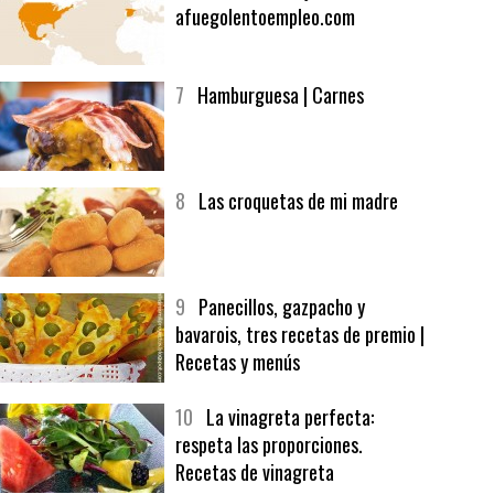
6
Bolsa de trabajo:
afuegolentoempleo.com
7
Hamburguesa | Carnes
8
Las croquetas de mi madre
9
Panecillos, gazpacho y
bavarois, tres recetas de premio |
Recetas y menús