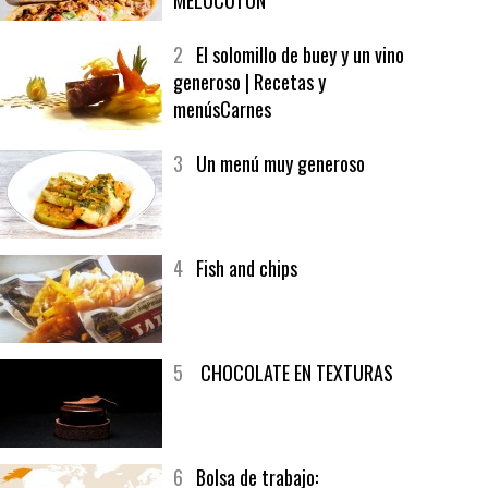
1
CRUNCH WRAP SUPREME CON
SOFRITO DE TOMATE AL CAFÉ Y
MELOCOTÓN
2
El solomillo de buey y un vino
generoso | Recetas y
menúsCarnes
3
Un menú muy generoso
4
Fish and chips
5
CHOCOLATE EN TEXTURAS