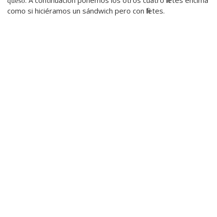
. A continuación ponemos los otros cuatro filetes encima
queso
como si hiciéramos un sándwich pero con filetes.