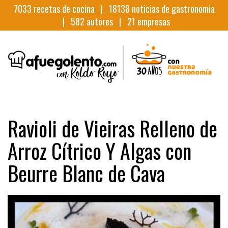
7033
recetas de cocina |
18138
noticias de gastronomia
|
582
autores |
21
empresas
Ravioli de Vieiras Relleno de
Arroz Cítrico Y Algas con
Beurre Blanc de Cava