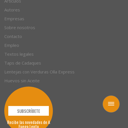
Artículos
Autores
Empresas
Sobre nosotros
Contacto
Empleo
Textos legales
Taps de Cadaques
Lentejas con Verduras Olla Express
Huevos sin Aceite
Toggle
navigation
SUBSCRÍBETE
Recibe las novedades de A
Fuego Lento