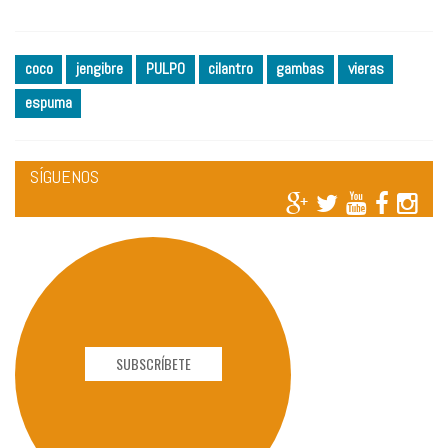
coco
jengibre
PULPO
cilantro
gambas
vieras
espuma
SÍGUENOS
SUBSCRÍBETE