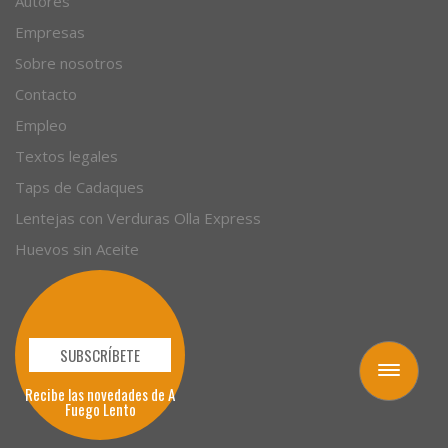
Artículos
Autores
Empresas
Sobre nosotros
Contacto
Empleo
Textos legales
Taps de Cadaques
Lentejas con Verduras Olla Express
Huevos sin Aceite
Toggle
navigation
SUBSCRÍBETE
Recibe las novedades de A