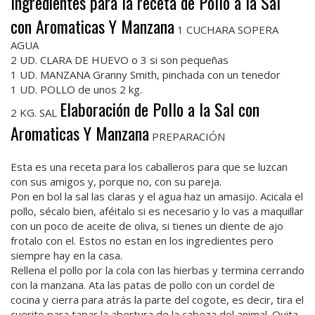
Ingredientes para la receta de Pollo a la Sal
con Aromaticas Y Manzana
1 CUCHARA SOPERA
AGUA
2 UD. CLARA DE HUEVO o 3 si son pequeñas
1 UD. MANZANA Granny Smith, pinchada con un tenedor
1 UD. POLLO de unos 2 kg.
Elaboración de Pollo a la Sal con
2 KG. SAL
Aromaticas Y Manzana
PREPARACIÓN
Esta es una receta para los caballeros para que se luzcan
con sus amigos y, porque no, con su pareja.
Pon en bol la sal las claras y el agua haz un amasijo. Acicala el
pollo, sécalo bien, aféitalo si es necesario y lo vas a maquillar
con un poco de aceite de oliva, si tienes un diente de ajo
frotalo con el. Estos no estan en los ingredientes pero
siempre hay en la casa.
Rellena el pollo por la cola con las hierbas y termina cerrando
con la manzana. Ata las patas de pollo con un cordel de
cocina y cierra para atrás la parte del cogote, es decir, tira el
cuerito para tapar la abertura de la cabeza del animal. Quita