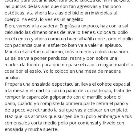
las puntas de las alas que son tan agresivas y tan poco
estéticas, ata ahora las alas del bicho arrimándolas al
cuerpo. Ya está, lo ves es un angelito.
Bien, vamos a la asadera. Engrásala un poco, haz con la sal
calculado las dimensiones del ave lo tienes. Coloca tu pollo
en el centro y ahora como un buen albañil cubre todo el pollo
con paciencia que el esfuerzo bien va a valer el aplauso.
Manda el artefacto al horno, más o menos calcula una hora.
La sal se va a poner parduzca, retira y pon sobre una
madera la fuente para que no pase el calor a ningún mantel o
cosa por el estilo. Yo lo coloco en una mesa de madera
auxiliar.
Prepara una ensalada espectacular, lleva el cohete espacial
a la mesa y el martillo con un paño de cocina limpio, trata de
romper la caparazón golpeando con el martillo sobre el
paño, cuando yo rompiste la primera parte retira el paño y
de a poco ve retirando la sal que vas a colocar en un plato.
Haz que los aromas que surgen de tu pollo embriague a tus
comensales corta medio pollo por comensal y íirvelo con
ensalada y mucha suerte.