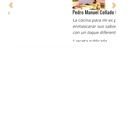
Pedro Manuel Collado Cruz
La cocina para mi es producto bien tratado sin
enmascarar sus sabores, cocina de verdad de antaño
con un toque diferente
1 receta publicada