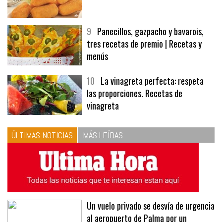
8
Las croquetas de mi madre
9
Panecillos, gazpacho y bavarois,
tres recetas de premio | Recetas y
menús
10
La vinagreta perfecta: respeta
las proporciones. Recetas de
vinagreta
ÚLTIMAS NOTICIAS
MÁS LEÍDAS