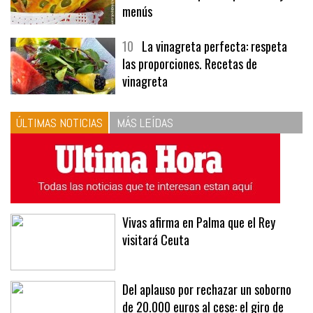
9
Panecillos, gazpacho y bavarois,
tres recetas de premio | Recetas y
menús
10
La vinagreta perfecta: respeta
las proporciones. Recetas de
vinagreta
ÚLTIMAS NOTICIAS
MÁS LEÍDAS
Vivas afirma en Palma que el Rey
visitará Ceuta