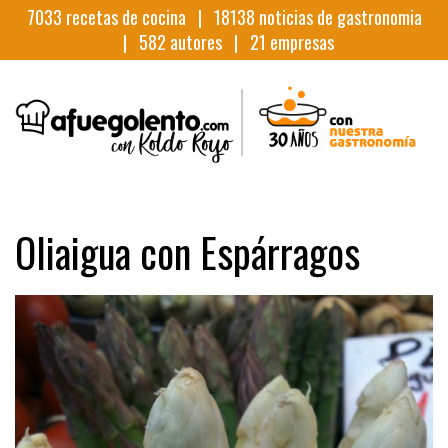
7033
recetas de cocina |
18138
noticias de gastronomia
|
582
autores |
21
empresas
Oliaigua con Espárragos