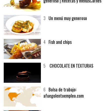
2
El solomillo de buey y un vino
generoso | Recetas y menúsCarnes
3
Un menú muy generoso
4
Fish and chips
5
CHOCOLATE EN TEXTURAS
6
Bolsa de trabajo:
afuegolentoempleo.com